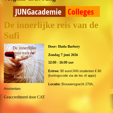
JUNGacademie
Colleges
De innerlijke reis van de
Sufi
Door: Huda Barbery
Zondag 7 juni 2026
12:00 - 16:00 uur
Entree:
80 euro/JAN studenten € 60
(kortingscode via de les of apps)
Locatie:
Brouwersgracht 270A,
Amsterdam
Geaccrediteerd door CAT