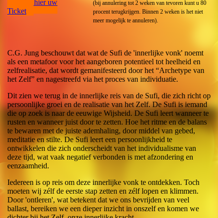
Koop hier uw
(bij annulering tot 2 weken van tevoren kunt u 80
Ticket
procent terugkrijgen. Binnen 2 weken is het niet
meer mogelijk te annuleren).
C.G. Jung beschouwt dat wat de Sufi de 'innerlijke vonk' noemt
als een metafoor voor het aangeboren potentieel tot heelheid en
zelfrealisatie, dat wordt gemanifesteerd door het “Archetype van
het Zelf” en nagestreefd via het proces van individuatie.
Dit zien we terug in de innerlijke reis van de Sufi, die zich richt op
persoonlijke groei en de realisatie van het Zelf. De Sufi is iemand
die op zoek is naar de eeuwige Wijsheid. De Sufi leert wanneer te
rusten en wanneer juist door te zetten. Hoe het ritme en de balans
te bewaren met de juiste ademhaling, door middel van gebed,
meditatie en stilte. De Sufi leert een persoonlijkheid te
ontwikkelen die zich onderscheidt van het individualisme van
deze tijd, wat vaak negatief verbonden is met afzondering en
eenzaamheid.
Iedereen is op reis om deze innerlijke vonk te ontdekken. Toch
moeten wij zélf de eerste stap zetten en zélf lopen en klimmen.
Door 'ontleren', wat betekent dat we ons bevrijden van veel
ballast, bereiken we een dieper inzicht in onszelf en komen we
dichter bij het Zelf, onze innerlijke kracht.