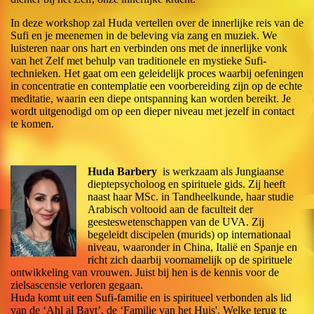
In deze workshop zal Huda vertellen over de innerlijke reis van de
Sufi en je meenemen in de beleving via zang en muziek. We
luisteren naar ons hart en verbinden ons met de innerlijke vonk
van het Zelf met behulp van traditionele en mystieke Sufi-
technieken. Het gaat om een geleidelijk proces waarbij oefeningen
in concentratie en contemplatie een voorbereiding zijn op de echte
meditatie, waarin een diepe ontspanning kan worden bereikt. Je
wordt uitgenodigd om op een dieper niveau met jezelf in contact
te komen.
Huda Barbery
is werkzaam als Jungiaanse
dieptepsycholoog en spirituele gids. Zij heeft
naast haar MSc. in Tandheelkunde, haar studie
Arabisch voltooid aan de faculteit der
geesteswetenschappen van de UVA. Zij
begeleidt discipelen (murids) op internationaal
niveau, waaronder in China, Italië en Spanje en
richt zich daarbij voornamelijk op de spirituele
ontwikkeling van vrouwen. Juist bij hen is de kennis voor de
zielsascensie verloren gegaan.
Huda komt uit een Sufi-familie en is spiritueel verbonden als lid
van de ‘Ahl al Bayt’, de ‘Familie van het Huis'. Welke terug te